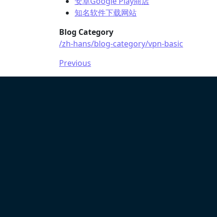
安卓Google Play商店
知名软件下载网站
Blog Category
/zh-hans/blog-category/vpn-basic
Previous